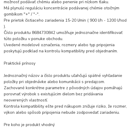
možnosť podávať chémiu alebo penenie pri nízkom tlaku.
Má plynulú reguláciu koncentrácie podávanej chémie otočným
gombíkom "+" / "-".
Pre prietok čistiaceho zariadenia 15-20 l/min ( 900 l/h - 1200 l/hod
).
Číslo produktu 8684730842 umožňuje jednoznačne identifikovať
túto položku v ponuke obchodu.
Uvedené modelové označenia, rozmery alebo typ pripojenia
poskytujú podklad na kontrolu kompatibility pred objednaním.
Praktické prínosy
Jednoznačný názov a číslo produktu uľahčujú spätné vyhľadanie
položky pri objednávke alebo komunikácii s predajcom.
Zachované konkrétne parametre z pôvodných údajov pomáhajú
porovnať výrobok s existujúcim dielom bez pridávania
neoverených vlastností.
Kontrola kompatibility ešte pred nákupom znižuje riziko, že rozmer,
výkon alebo spôsob pripojenia nebude zodpovedať zariadeniu.
Pre koho je produkt vhodný