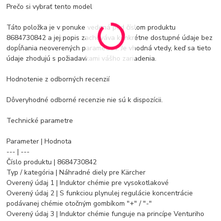
Prečo si vybrať tento model
Táto položka je v ponuke vedená pod číslom produktu
8684730842 a jej popis zachováva konkrétne dostupné údaje bez
dopĺňania neoverených parametrov. Je vhodná vtedy, keď sa tieto
údaje zhodujú s požiadavkami vášho zariadenia.
Hodnotenie z odborných recenzií
Dôveryhodné odborné recenzie nie sú k dispozícii.
Technické parametre
Parameter | Hodnota
--- | ---
Číslo produktu | 8684730842
Typ / kategória | Náhradné diely pre Kärcher
Overený údaj 1 | Induktor chémie pre vysokotlakové
Overený údaj 2 | S funkciou plynulej regulácie koncentrácie
podávanej chémie otočným gombíkom "+" / "-"
Overený údaj 3 | Induktor chémie funguje na princípe Venturiho