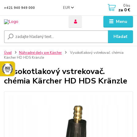
0
ks
EUR
+421 940 949 000
za
0 €
Menu
Hľadať
Úvod
Náhradné diely pre Kärcher
Vysokotlakový vstrekovač. chémia
Kärcher HD HDS Kränzle
Vysokotlakový vstrekovač.
chémia Kärcher HD HDS Kränzle