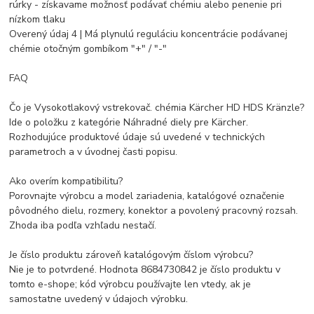
rúrky - získavame možnosť podávať chémiu alebo penenie pri
nízkom tlaku
Overený údaj 4 | Má plynulú reguláciu koncentrácie podávanej
chémie otočným gombíkom "+" / "-"
FAQ
Čo je Vysokotlakový vstrekovač. chémia Kärcher HD HDS Kränzle?
Ide o položku z kategórie Náhradné diely pre Kärcher.
Rozhodujúce produktové údaje sú uvedené v technických
parametroch a v úvodnej časti popisu.
Ako overím kompatibilitu?
Porovnajte výrobcu a model zariadenia, katalógové označenie
pôvodného dielu, rozmery, konektor a povolený pracovný rozsah.
Zhoda iba podľa vzhľadu nestačí.
Je číslo produktu zároveň katalógovým číslom výrobcu?
Nie je to potvrdené. Hodnota 8684730842 je číslo produktu v
tomto e-shope; kód výrobcu používajte len vtedy, ak je
samostatne uvedený v údajoch výrobku.