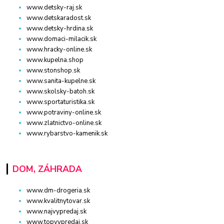
www.detsky-raj.sk
www.detskaradost.sk
www.detsky-hrdina.sk
www.domaci-milacik.sk
www.hracky-online.sk
www.kupelna.shop
www.stonshop.sk
www.sanita-kupelne.sk
www.skolsky-batoh.sk
www.sportaturistika.sk
www.potraviny-online.sk
www.zlatnictvo-online.sk
www.rybarstvo-kamenik.sk
DOM, ZÁHRADA
www.dm-drogeria.sk
www.kvalitnytovar.sk
www.najvypredaj.sk
www.topvypredaj.sk