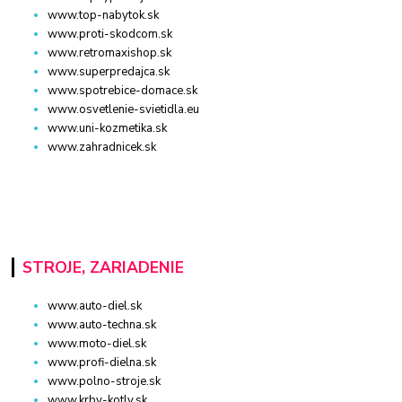
www.top-nabytok.sk
www.proti-skodcom.sk
www.retromaxishop.sk
www.superpredajca.sk
www.spotrebice-domace.sk
www.osvetlenie-svietidla.eu
www.uni-kozmetika.sk
www.zahradnicek.sk
STROJE, ZARIADENIE
www.auto-diel.sk
www.auto-techna.sk
www.moto-diel.sk
www.profi-dielna.sk
www.polno-stroje.sk
www.krby-kotly.sk