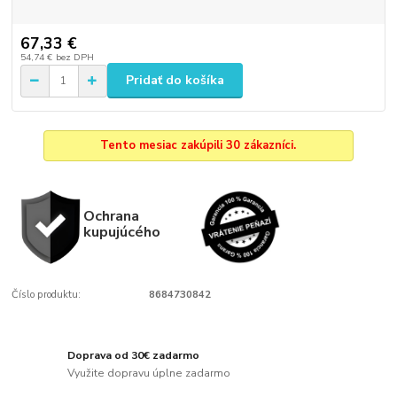
67,33 €
54,74 €
bez DPH
Pridať do košíka
Tento mesiac zakúpili 30 zákazníci.
Ochrana
kupujúcého
Číslo produktu:
8684730842
Doprava od 30€ zadarmo
Využite dopravu úplne zadarmo