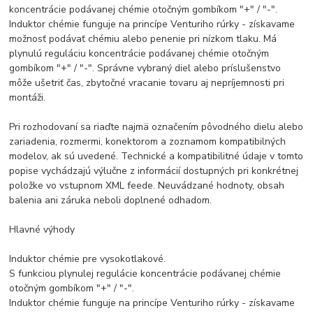
koncentrácie podávanej chémie otočným gombíkom "+" / "-".
Induktor chémie funguje na princípe Venturiho rúrky - získavame
možnosť podávať chémiu alebo penenie pri nízkom tlaku. Má
plynulú reguláciu koncentrácie podávanej chémie otočným
gombíkom "+" / "-". Správne vybraný diel alebo príslušenstvo
môže ušetriť čas, zbytočné vracanie tovaru aj nepríjemnosti pri
montáži.
Pri rozhodovaní sa riaďte najmä označením pôvodného dielu alebo
zariadenia, rozmermi, konektorom a zoznamom kompatibilných
modelov, ak sú uvedené. Technické a kompatibilitné údaje v tomto
popise vychádzajú výlučne z informácií dostupných pri konkrétnej
položke vo vstupnom XML feede. Neuvádzané hodnoty, obsah
balenia ani záruka neboli doplnené odhadom.
Hlavné výhody
Induktor chémie pre vysokotlakové.
S funkciou plynulej regulácie koncentrácie podávanej chémie
otočným gombíkom "+" / "-".
Induktor chémie funguje na princípe Venturiho rúrky - získavame