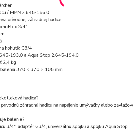
ärcher
bcu / MPN 2.645-156.0
va prívodnej záhradnej hadice
rimoFlex 3/4″
 m
á
na kohútik G3/4
.645-193.0 a Aqua Stop 2.645-194.0
 2,4 kg
balenia 370 × 370 × 105 mm
okotlaková hadica?
o prívodnú záhradnú hadicu na napájanie umývačky alebo zavlažova
uje balenie?
cu 3/4″, adaptér G3/4, univerzálnu spojku a spojku Aqua Stop.