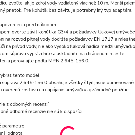
dicu zvoľte, ak je zdroj vody vzdialený viac než 10 m. Menší pri
ý prietok. Pre kohútik bez závitu je potrebný iný typ adaptéra.
 upozornenia pred nákupom
pom overte závit kohútika G3/4 a požiadavky tlakovej umývačky
ení na rozvod pitnej vody dodržte požiadavky EN 1717 a miestne 
úži na prívod vody, nie ako vysokotlaková hadica medzi umývačko
zom súpravu vyprázdnite a uskladnite na chránenom mieste.
lenia porovnajte podľa MPN 2.645-156.0.
vybrať tento model
a súprava 2.645-156.0 obsahuje všetky štyri jasne pomenované č
u overenú zostavu na napájanie umývačky aj záhradné použitie.
e z odborných recenzií
né odborné recenzie nie sú k dispozícii.
é parametre
er Hodnota