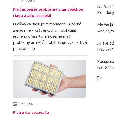
12.01.2023
Na čo sl
Najčastejšie problémy s umývačkou
Po odpoj
riadu a ako ich riešiť
Umývačka riadu je mimoriadne užitočné
Možno ju 
zariadenie v každej kuchyni. Bohužiaľ,
Áno, výro
jedného dňa s tým môžeme mať
problémy aj my. Čo robiť, ak umývanie trvá
Aká je dĺ
p...
čítať celé
Hadica P
Pasuje na
Nie. Súča
]]>
12.01.2023
Filtre do vysávača