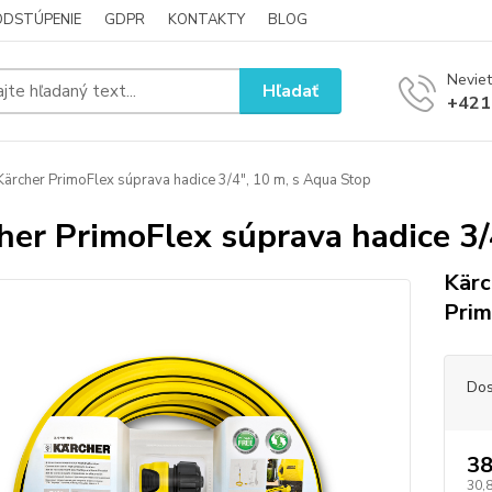
ODSTÚPENIE
GDPR
KONTAKTY
BLOG
Neviet
Hľadať
+421
ärcher PrimoFlex súprava hadice 3/4″, 10 m, s Aqua Stop
her PrimoFlex súprava hadice 3/
Kärc
Prim
Dos
38
30,