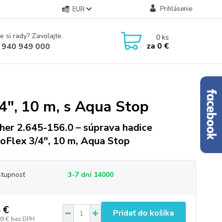
Prihlásenie
EUR
e si rady? Zavolajte.
0
ks
za
0 €
 940 949 000
4″, 10 m, s Aqua Stop
her 2.645-156.0 – súprava hadice
oFlex 3/4″, 10 m, Aqua Stop
tupnosť
3-7 dní 14000
 €
Pridať do košíka
89 €
bez DPH