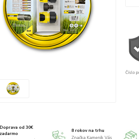
Číslo p
Doprava od 30€
8 rokov na trhu
zadarmo
Značka Kameník Vás