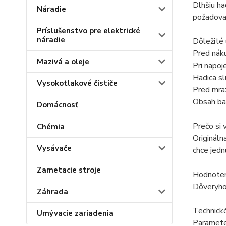
Dlhšiu ha
Náradie
požadovan
Príslušenstvo pre elektrické
náradie
Dôležité
Pred náku
Mazivá a oleje
Pri napoj
Hadica sl
Vysokotlakové čističe
Pred mra
Obsah ba
Domácnosť
Prečo si 
Chémia
Origináln
Vysávače
chce jedn
Zametacie stroje
Hodnoteni
Dôveryhod
Záhrada
Technick
Umývacie zariadenia
Paramet