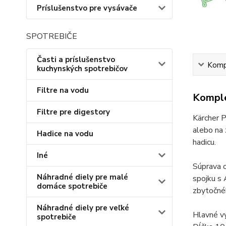
Príslušenstvo pre vysávače
SPOTREBIČE
Časti a príslušenstvo
Kompl
kuchynských spotrebičov
Filtre na vodu
Komple
Filtre pre digestory
Kärcher P
alebo na
Hadice na vodu
hadicu.
Iné
Súprava o
Náhradné diely pre malé
spojku s 
domáce spotrebiče
zbytočnéh
Náhradné diely pre veľké
Hlavné v
spotrebiče