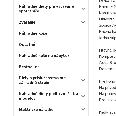
Dĺžka 10 
Priemer 3
Náhradné diely pre vstavané
spotrebiče
Kohútiko
Univerzál
Zváranie
Spojka Aq
Pružná ha
Náhradné koše
Jedna súp
Ostatné
Hlavné b
Náhradné koše na nábytok
Kompletný
Aqua Stop
Bestseller
Desaťmetr
Diely a príslušenstvo pre
Pre koho
záhradné stroje
Na prívod
Na poliev
Náhradné diely podľa značiek a
modelov
Pre zákaz
Elektrické náradie
Kedy zváž