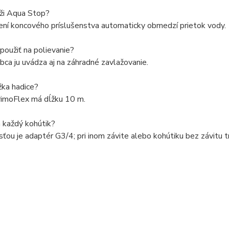
úži Aqua Stop?
ení koncového príslušenstva automaticky obmedzí prietok vody.
použiť na polievanie?
bca ju uvádza aj na záhradné zavlažovanie.
žka hadice?
rimoFlex má dĺžku 10 m.
 každý kohútik?
sťou je adaptér G3/4; pri inom závite alebo kohútiku bez závitu 