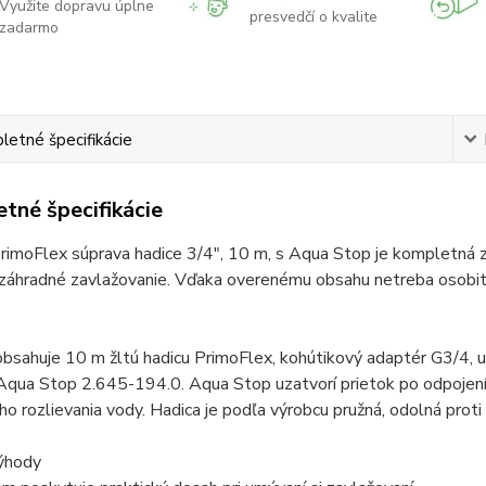
Využite dopravu úplne
presvedčí o kvalite
zadarmo
etné špecifikácie
tné špecifikácie
rimoFlex súprava hadice 3/4″, 10 m, s Aqua Stop je kompletná 
 záhradné zavlažovanie. Vďaka overenému obsahu netreba osobit
bsahuje 10 m žltú hadicu PrimoFlex, kohútikový adaptér G3/4, u
Aqua Stop 2.645-194.0. Aqua Stop uzatvorí prietok po odpojení
o rozlievania vody. Hadica je podľa výrobcu pružná, odolná proti 
ýhody