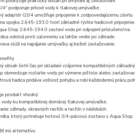
m poskytuje praktický dosah pri umývaní aj zavlažovaní.
/4″ podporuje prívod vody k tlakovej umývačke.
vý adaptér G3/4 umožňuje pripojenie k zodpovedajúcemu závitu.
na spojka 2.645-193.0 tvorí základné rýchle hadicové pripojenie
ua Stop 2.645-194.0 zastaví vodu pri odpojení príslušenstva.
dica odolná proti zalomeniu sa ľahšie vedie po záhrade.
rava slúži na napájanie umývačky aj bežné zavlažovanie.
enefity
 obsah šetrí čas pri skladaní vzájomne kompatibilných základnýc
 obmedzuje rozliatie vody pri výmene pištole alebo zavlažovaci
ová hadica pridáva voľnosť pohybu a robí každodennú prácu poh
 je produkt vhodný
 vody ku kompatibilnej domácej tlakovej umývačke.
anie záhrady, okrasných rastlín a rastlín v nádobách.
níka, ktorý potrebuje hotovú 3/4-palcovú zostavu s Aqua Stop.
iť inú alternatívu