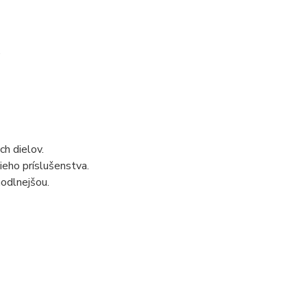
.
h dielov.
eho príslušenstva.
odlnejšou.