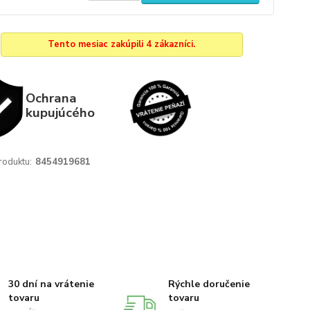
Tento mesiac zakúpili 4 zákazníci.
Ochrana
kupujúcého
roduktu:
8454919681
30 dní na vrátenie
Rýchle doručenie
tovaru
tovaru