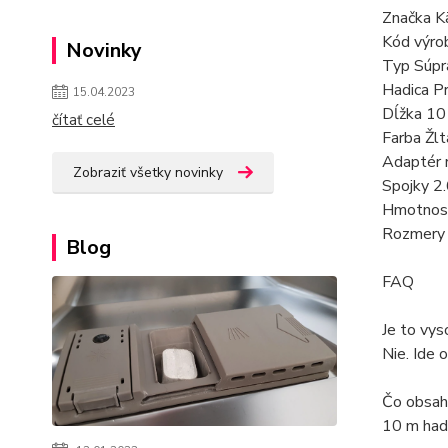
Značka K
Kód výro
Novinky
Typ Súpra
Hadica P
15.04.2023
Dĺžka 10
čítať celé
Farba Žlt
Adaptér 
Zobraziť všetky novinky
Spojky 2
Hmotnosť
Rozmery 
Blog
FAQ
Je to vys
Nie. Ide 
Čo obsah
10 m hadi