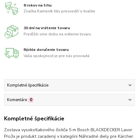
8 rokov na trhu
Značka Kameník Vás presvedčí o kvalite
30 dní na vrátenie tovaru
Predĺžili sme dobu na vrátenie tovaru
Rýchle doručenie tovaru
Vaša spokojnosť je pre nás prvoradá
Kompletné špecifikácie
Komentáre
0
Kompletné špecifikácie
Zostava vysokotlakového čističa 5 m Bosch BLACKDECKER Lavor
Pro3x je produkt zaradený v kategórii Náhradné diely pre Kärcher.