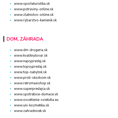
www.sportaturistika.sk
www.potraviny-online.sk
www.zlatnictvo-online.sk
www.rybarstvo-kamenik.sk
DOM, ZÁHRADA
www.dm-drogeria.sk
www.kvalitnytovar.sk
www.najvypredaj.sk
www.topvypredaj.sk
www.top-nabytok.sk
www.proti-skodcom.sk
www.retromaxishop.sk
www.superpredajca.sk
www.spotrebice-domace.sk
www.osvetlenie-svietidla.eu
www.uni-kozmetika.sk
www.zahradnicek.sk