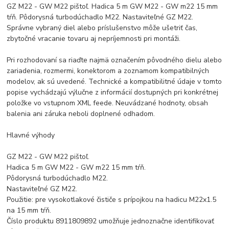
GZ M22 - GW M22 pištoľ. Hadica 5 m GW M22 - GW m22 15 mm
tŕň. Pôdorysná turbodúchadlo M22. Nastaviteľné GZ M22.
Správne vybraný diel alebo príslušenstvo môže ušetriť čas,
zbytočné vracanie tovaru aj nepríjemnosti pri montáži.
Pri rozhodovaní sa riaďte najmä označením pôvodného dielu alebo
zariadenia, rozmermi, konektorom a zoznamom kompatibilných
modelov, ak sú uvedené. Technické a kompatibilitné údaje v tomto
popise vychádzajú výlučne z informácií dostupných pri konkrétnej
položke vo vstupnom XML feede. Neuvádzané hodnoty, obsah
balenia ani záruka neboli doplnené odhadom.
Hlavné výhody
GZ M22 - GW M22 pištoľ.
Hadica 5 m GW M22 - GW m22 15 mm tŕň.
Pôdorysná turbodúchadlo M22.
Nastaviteľné GZ M22.
Použitie: pre vysokotlakové čističe s prípojkou na hadicu M22x1.5
na 15 mm tŕň.
Číslo produktu 8911809892 umožňuje jednoznačne identifikovať