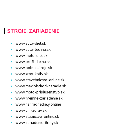
STROJE, ZARIADENIE
www.auto-diel.sk
www.auto-techna.sk
www.moto-diel.sk
www.profi-dielna.sk
www.polno-stroje.sk
www.krby-kotly.sk
www.stavebnictvo-online.sk
www.maxiobchod-naradie.sk
www.moto-prislusenstvo.sk
www.firemne-zariadenie.sk
www.nahradnediely.online
www.uni-zdrav.sk
www.zlatnictvo-online.sk
www.zariadenie-firmy.sk