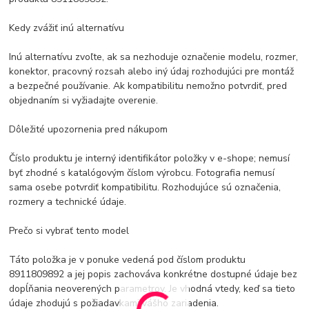
Kedy zvážiť inú alternatívu
Inú alternatívu zvoľte, ak sa nezhoduje označenie modelu, rozmer,
konektor, pracovný rozsah alebo iný údaj rozhodujúci pre montáž
a bezpečné používanie. Ak kompatibilitu nemožno potvrdiť, pred
objednaním si vyžiadajte overenie.
Dôležité upozornenia pred nákupom
Číslo produktu je interný identifikátor položky v e-shope; nemusí
byť zhodné s katalógovým číslom výrobcu. Fotografia nemusí
sama osebe potvrdiť kompatibilitu. Rozhodujúce sú označenia,
rozmery a technické údaje.
Prečo si vybrať tento model
Táto položka je v ponuke vedená pod číslom produktu
8911809892 a jej popis zachováva konkrétne dostupné údaje bez
dopĺňania neoverených parametrov. Je vhodná vtedy, keď sa tieto
údaje zhodujú s požiadavkami vášho zariadenia.