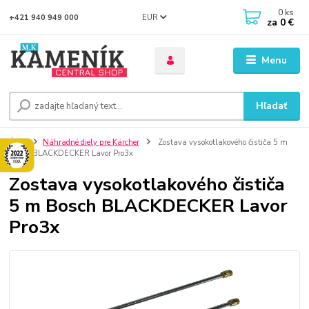
0
ks
EUR
+421 940 949 000
za
0 €
Menu
Hľadať
Úvod
Náhradné diely pre Kärcher
Zostava vysokotlakového čističa 5 m
Bosch BLACKDECKER Lavor Pro3x
Zostava vysokotlakového čističa
5 m Bosch BLACKDECKER Lavor
Pro3x