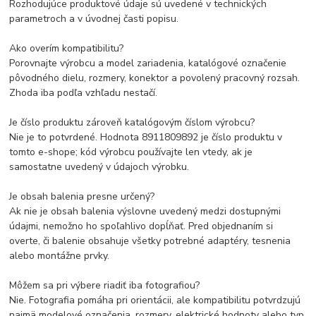
Rozhodujúce produktové údaje sú uvedené v technických
parametroch a v úvodnej časti popisu.
Ako overím kompatibilitu?
Porovnajte výrobcu a model zariadenia, katalógové označenie
pôvodného dielu, rozmery, konektor a povolený pracovný rozsah.
Zhoda iba podľa vzhľadu nestačí.
Je číslo produktu zároveň katalógovým číslom výrobcu?
Nie je to potvrdené. Hodnota 8911809892 je číslo produktu v
tomto e-shope; kód výrobcu používajte len vtedy, ak je
samostatne uvedený v údajoch výrobku.
Je obsah balenia presne určený?
Ak nie je obsah balenia výslovne uvedený medzi dostupnými
údajmi, nemožno ho spoľahlivo dopĺňať. Pred objednaním si
overte, či balenie obsahuje všetky potrebné adaptéry, tesnenia
alebo montážne prvky.
Môžem sa pri výbere riadiť iba fotografiou?
Nie. Fotografia pomáha pri orientácii, ale kompatibilitu potvrdzujú
najmä modelové označenia, rozmery, elektrické hodnoty alebo typ