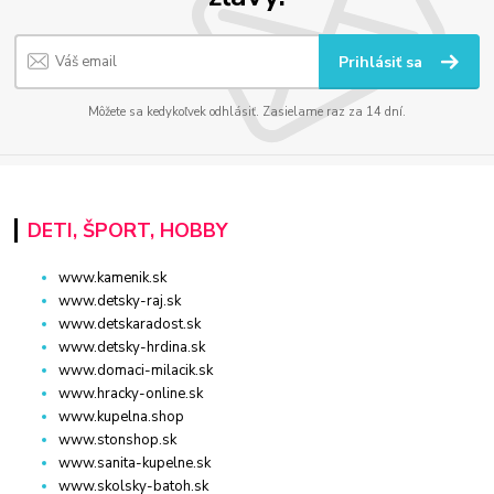
Prihlásiť sa
Môžete sa kedykoľvek odhlásiť. Zasielame raz za 14 dní.
DETI, ŠPORT, HOBBY
www.kamenik.sk
www.detsky-raj.sk
www.detskaradost.sk
www.detsky-hrdina.sk
www.domaci-milacik.sk
www.hracky-online.sk
www.kupelna.shop
www.stonshop.sk
www.sanita-kupelne.sk
www.skolsky-batoh.sk