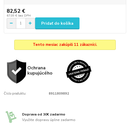
82,52 €
67,09 €
bez DPH
Pridať do košíka
Tento mesiac zakúpili 11 zákazníci.
Ochrana
kupujúcého
Číslo produktu:
8911809892
Doprava od 30€ zadarmo
Využite dopravu úplne zadarmo