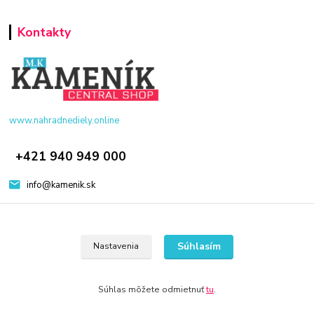
Kontakty
www.nahradnediely.online
+421 940 949 000
info@kamenik.sk
Súhlasím
Nastavenia
© 2024 Všetky práva vyhradené KAMENIK.SK
Súhlas môžete odmietnuť
tu
.
Vytvorené na
Eshop-rychlo.sk